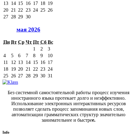
13
14
15
16
17
18
19
20
21
22
23
24
25
26
27
28
29
30
мая 2026
Пн
Вт
Ср
Чт
Пт
Сб
Вс
1
2
3
4
5
6
7
8
9
10
11
12
13
14
15
16
17
18
19
20
21
22
23
24
25
26
27
28
29
30
31
Без системной самостоятельной работы процесс изучения
иностранного языка протекает долго и неэффективно.
Использование электронных интерактивных ресурсов
позволяет сделать процесс запоминания новых слов,
автоматизации грамматических структур значительно
занимательнее и быстре
е.
Info