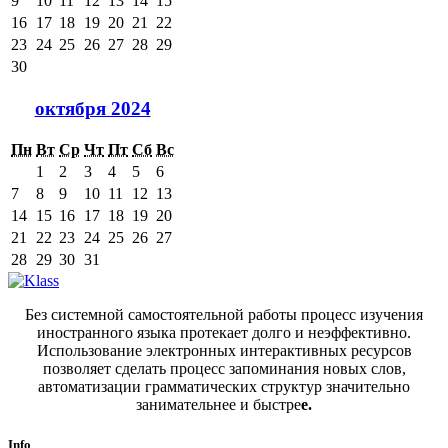
9
10
11
12
13
14
15
16
17
18
19
20
21
22
23
24
25
26
27
28
29
30
октября 2024
Пн
Вт
Ср
Чт
Пт
Сб
Вс
1
2
3
4
5
6
7
8
9
10
11
12
13
14
15
16
17
18
19
20
21
22
23
24
25
26
27
28
29
30
31
Без системной самостоятельной работы процесс изучения
иностранного языка протекает долго и неэффективно.
Использование электронных интерактивных ресурсов
позволяет сделать процесс запоминания новых слов,
автоматизации грамматических структур значительно
занимательнее и быстре
е.
Info