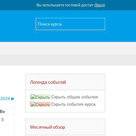
Вы используете гостевой доступ (
Вход
)
Легенда событий
Скрыть общие события
 2024
▶︎
Скрыть события курса
Вс
3
Месячный обзор