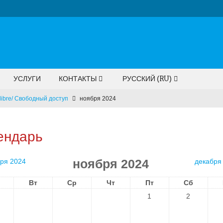
УСЛУГИ
КОНТАКТЫ
РУССКИЙ ‎(RU)‎
libre/ Свободный доступ
ноября 2024
ендарь
ноября 2024
бря 2024
декабря
Вт
Ср
Чт
Пт
Сб
1
2