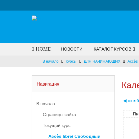
HOME
НОВОСТИ
КАТАЛОГ КУРСОВ
В начало
Курсы
ДЛЯ НАЧИНАЮЩИХ
Accès 
Кал
Навигация
◀︎
октя
В начало
Пн
Страницы сайта
Текущий курс
Accès libre/ Свободный