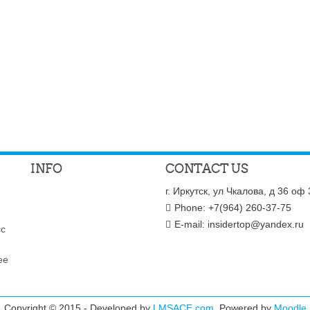
INFO
CONTACT US
г. Иркутск, ул Чкалова, д 36 оф
Phone: +7(964) 260-37-75
E-mail:
insidertop@yandex.ru
сс
ее
Copyright © 2015 - Developed by
LMSACE.com
. Powered by
Moodle