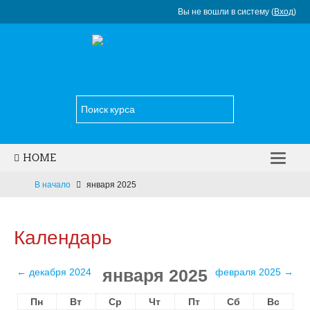
Вы не вошли в систему (
Вход
)
HOME
НОВОСТИ
В начало
января 2025
КАТАЛОГ КУРСОВ
Календарь
УСЛУГИ
КОНТАКТЫ
января 2025
←
декабря 2024
февраля 2025
→
РУССКИЙ ‎(RU)‎
Пн
Вт
Ср
Чт
Пт
Сб
Вс