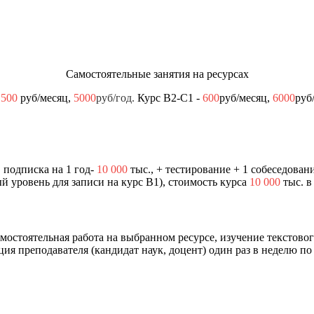
Самостоятельные занятия на ресурсах
и
500
руб/месяц,
5000
руб/го
д.
Курс В2-С1 -
600
руб/месяц,
6000
руб
подписка на 1 год-
10 000
тыс., + тестирование + 1 собеседовани
й уровень для записи на курс В1), стоимость курса
10 000
тыс. в
амостоятельная работа на выбранном ресурсе, изучение текстово
ия преподавателя (кандидат наук, доцент) один раз в неделю по