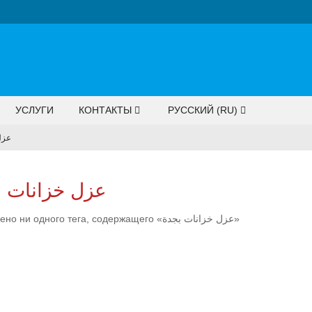
УСЛУГИ
КОНТАКТЫ
РУССКИЙ ‎(RU)‎
عزل
عزل خزانات ب
Не найдено ни одного тега, содержащего «عزل خزانات بجدة»