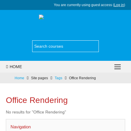
You are currently using guest access (
Log in
)
HOME
НОВОСТИ
Home
Site pages
Tags
Office Rendering
КАТАЛОГ КУРСОВ
Office Rendering
УСЛУГИ
No results for "Office Rendering"
КОНТАКТЫ
ENGLISH ‎(EN)‎
Navigation