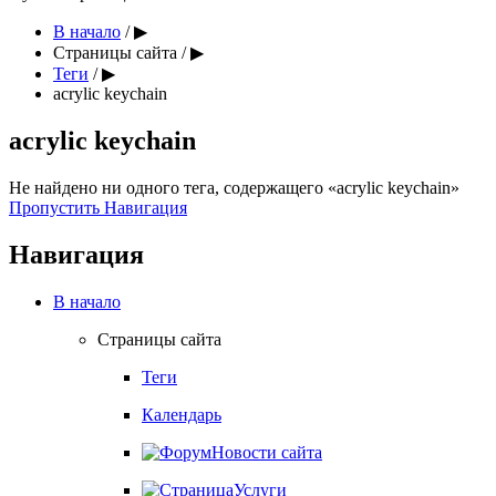
В начало
/
▶︎
Страницы сайта
/
▶︎
Теги
/
▶︎
acrylic keychain
acrylic keychain
Не найдено ни одного тега, содержащего «acrylic keychain»
Пропустить Навигация
Навигация
В начало
Страницы сайта
Теги
Календарь
Новости сайта
Услуги