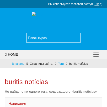
Вы используете гостевой доступ (
Вход
)
HOME
НОВОСТИ
В начало
Страницы сайта
Теги
buritis notícias
КАТАЛОГ КУРСОВ
buritis notícias
УСЛУГИ
Не найдено ни одного тега, содержащего «buritis notícias»
КОНТАКТЫ
РУССКИЙ ‎(RU)‎
Навигация