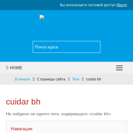
Вы используете гостевой доступ (
Вход
)
HOME
НОВОСТИ
В начало
Страницы сайта
Теги
cuidar bh
КАТАЛОГ КУРСОВ
cuidar bh
УСЛУГИ
Не найдено ни одного тега, содержащего «cuidar bh»
КОНТАКТЫ
РУССКИЙ ‎(RU)‎
Навигация