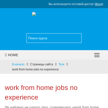
Вы используете гостевой доступ (
Вход
)
HOME
НОВОСТИ
В начало
Страницы сайта
Теги
work from home jobs no experience
КАТАЛОГ КУРСОВ
УСЛУГИ
work from home jobs no
КОНТАКТЫ
experience
РУССКИЙ ‎(RU)‎
Не найдено ни одного тега, содержащего «work from home