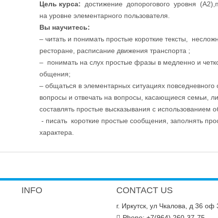
Цель курса:
достижение допорогового уровня (А2),
на уровне элементарного пользователя.
Вы научитесь:
– читать и понимать простые короткие тексты, несло
ресторане, расписание движения транспорта ;
– понимать на слух простые фразы в медленно и четк
общения;
– общаться в элементарных ситуациях повседневного 
вопросы и отвечать на вопросы, касающиеся семьи, л
составлять простые высказывания с использованием 
- писать короткие простые сообщения, заполнять пр
характера.
INFO
CONTACT US
г. Иркутск, ул Чкалова, д 36 оф
Phone: +7(964) 260-37-75