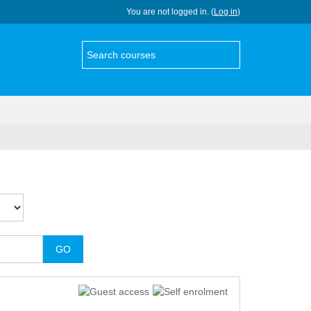
You are not logged in. (
Log in
)