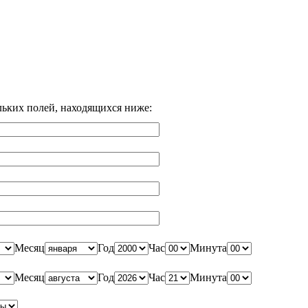
льких полей, находящихся ниже:
Месяц
Год
Час
Минута
Месяц
Год
Час
Минута