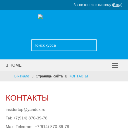
Вы не вошли в систему (
Вход
)
HOME
НОВОСТИ
В начало
Страницы сайта
КОНТАКТЫ
КАТАЛОГ КУРСОВ
КОНТАКТЫ
УСЛУГИ
insidertop@yandex.ru
КОНТАКТЫ
Tel: +7(914) 870-39-78
РУССКИЙ ‎(RU)‎
Мах,
Telegram
: +7(914) 870-39-78