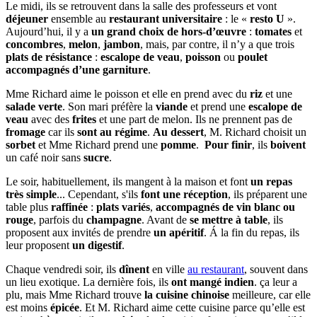
Le midi, ils se retrouvent dans la salle des professeurs et vont
déjeuner
ensemble au
restaurant universitaire
: le «
resto U
».
Aujourd’hui, il y a
un grand choix de hors-d’œuvre
:
tomates
et
concombres
,
melon
,
jambon
, mais, par contre, il n’y a que trois
plats de résistance
:
escalope de veau
,
poisson
ou
poulet
accompagnés d’une garniture
.
Mme Richard aime le poisson et elle en prend avec du
riz
et une
salade verte
. Son mari préfère la
viande
et prend une
escalope de
veau
avec des
frites
et une part de melon. Ils ne prennent pas de
fromage
car ils
sont au régime
.
Au dessert
, M. Richard choisit un
sorbet
et Mme Richard prend une
pomme
.
Pour finir
, ils
boivent
un café noir sans
sucre
.
Le soir, habituellement, ils mangent à la maison et font
un repas
très simple
... Cependant, s'ils
font une réception
, ils préparent une
table plus
raffinée
:
plats variés
,
accompagnés de vin blanc ou
rouge
, parfois du
champagne
. Avant de
se mettre à table
, ils
proposent aux invités de prendre
un apéritif
. Á la fin du repas, ils
leur proposent
un digestif
.
Chaque vendredi soir, ils
dînent
en ville
au restaurant
, souvent dans
un lieu exotique. La dernière fois, ils
ont mangé indien
. ça leur a
plu, mais Mme Richard trouve
la cuisine chinoise
meilleure, car elle
est moins
épicée
. Et M. Richard aime cette cuisine parce qu’elle est