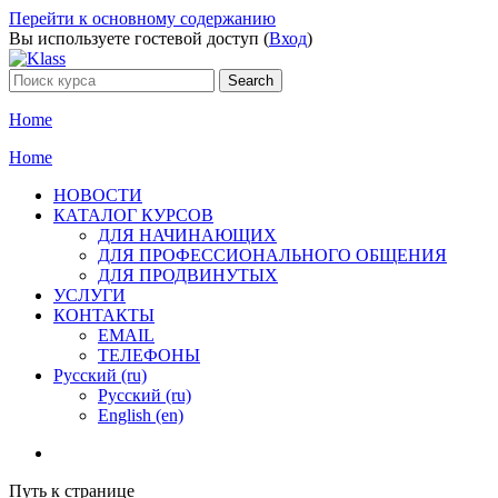
Перейти к основному содержанию
Вы используете гостевой доступ (
Вход
)
Home
Home
НОВОСТИ
КАТАЛОГ КУРСОВ
ДЛЯ НАЧИНАЮЩИХ
ДЛЯ ПРОФЕССИОНАЛЬНОГО ОБЩЕНИЯ
ДЛЯ ПРОДВИНУТЫХ
УСЛУГИ
КОНТАКТЫ
EMAIL
ТЕЛЕФОНЫ
Русский ‎(ru)‎
Русский ‎(ru)‎
English ‎(en)‎
Путь к странице