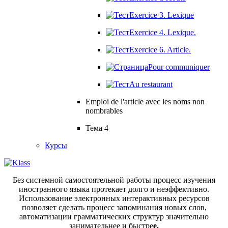
Exercice 3. Lexique
Exercice 4. Lexique.
Exercice 6. Article.
Pour communiquer
Au restaurant
Emploi de l'article avec les noms non
nombrables
Тема 4
Курсы
Без системной самостоятельной работы процесс изучения
иностранного языка протекает долго и неэффективно.
Использование электронных интерактивных ресурсов
позволяет сделать процесс запоминания новых слов,
автоматизации грамматических структур значительно
занимательнее и быстре
е.