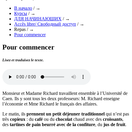
В начало
/
→
Курсы
/
→
ДЛЯ НАЧИНАЮЩИХ
/
→
Accès libre/ Свободный доступ
/
→
Repas
/
→
Pour commencer
Pour commencer
Lisez et traduisez le texte.
Monsieur et Madame Richard travaillent ensemble à l’Université de
Caen. Ils y sont tous les deux professeurs: M. Richard enseigne
l’économie et Mme Richard le français des affaires.
Le matin, ils
prennent un petit déjeuner traditionnel
qui n’est pas
très
copieux
: du
café
ou du
chocolat
chaud avec des
croissants
,
des
tartines de pain beurré
avec de la confiture
, du
jus de fruit
.